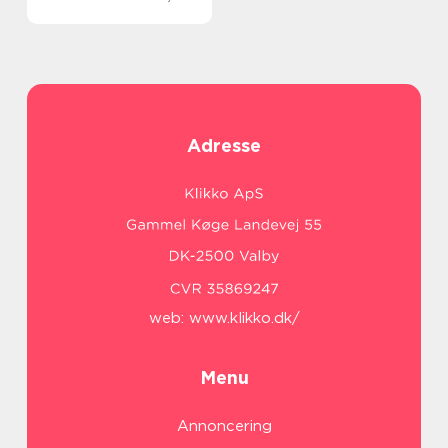
Adresse
web:
www.klikko.dk/
Menu
Annoncering