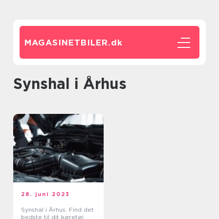
MAGASINETBILER.
dk
synshal i Århus
28. juni 2023
Synshal i Århus: Find det
bedste til dit køretøj