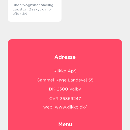
Undervognsbehandling i
Løgstør: Beskyt din bil
effektivt
Adresse
web:
www.klikko.dk/
Menu