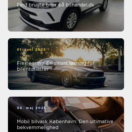
Find brugte biler på bilhandel.dk
01. juni 2025
Flexleasing: En smart løsning for
bilentusiaster
06. maj 2025
Mobil bilvask København: Den ultimative
bekvemmelighed