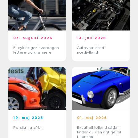
03. august 2026
14. juli 2026
El cykler gør hverdagen
Autoværksted
lettere og grønnere
nordjylland
19. maj 2026
01. maj 2026
Forsikring af bil
Brugt bil lolland sådan
finder du den rigtige bil
til prisen