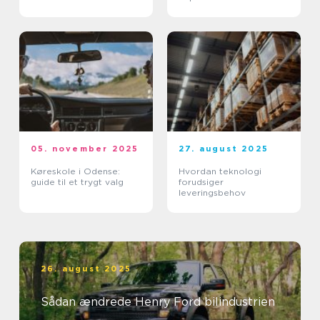
05. november 2025
27. august 2025
Køreskole i Odense:
Hvordan teknologi
guide til et trygt valg
forudsiger
leveringsbehov
26. august 2025
Sådan ændrede Henry Ford bilindustrien