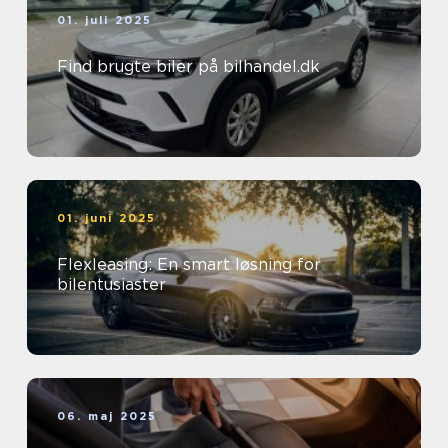
01. juli 2025
Find brugte biler på bilhandel.dk
01. juni 2025
Flexleasing: En smart løsning for
bilentusiaster
06. maj 2025