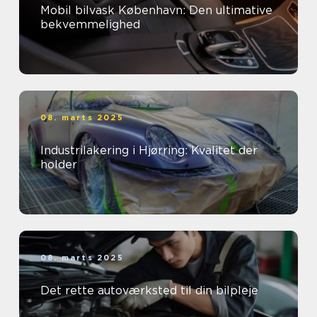
Mobil bilvask København: Den ultimative
bekvemmelighed
08. marts 2025
Industrilakering i Hjørring: Kvalitet der
holder
08. marts 2025
Det rette autoværksted til din bilpleje