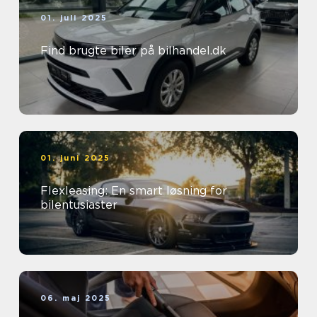
01. juli 2025
Find brugte biler på bilhandel.dk
01. juni 2025
Flexleasing: En smart løsning for
bilentusiaster
06. maj 2025