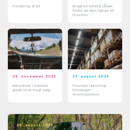
Forsikring af bil
Brugt bil lolland sådan
finder du den rigtige bil
til prisen
05. november 2025
27. august 2025
Køreskole i Odense:
Hvordan teknologi
guide til et trygt valg
forudsiger
leveringsbehov
26. august 2025