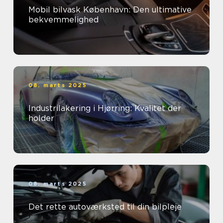
Mobil bilvask København: Den ultimative
bekvemmelighed
08. marts 2025
Industrilakering i Hjørring: Kvalitet der
holder
08. marts 2025
Det rette autoværksted til din bilpleje