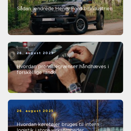
Sådan ændrede Henry Ford bilindustrien
26. august 2025
Hvordan promillegrænser håndhæves i
forskellige lande
26. august 2025
Hvordan køretøjer bruges til intern
logistik i store virksomheder