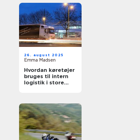
26. august 2025
Emma Madsen
Hvordan køretøjer
bruges til intern
logistik i store
virksomheder