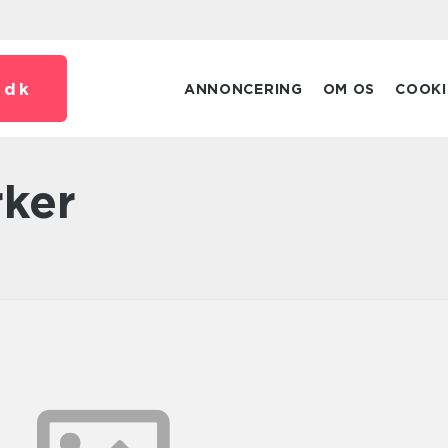
.
dk
ANNONCERING
OM OS
COOKI
rker