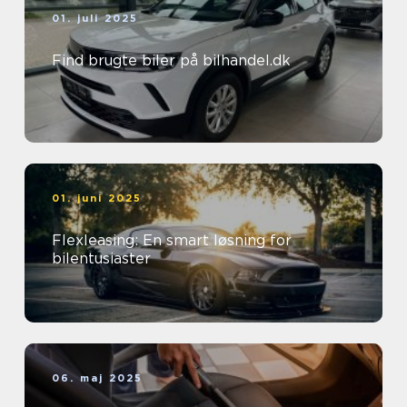
01. juli 2025
Find brugte biler på bilhandel.dk
01. juni 2025
Flexleasing: En smart løsning for
bilentusiaster
06. maj 2025