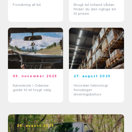
Forsikring af bil
Brugt bil lolland sådan
finder du den rigtige bil
til prisen
05. november 2025
27. august 2025
Køreskole i Odense:
Hvordan teknologi
guide til et trygt valg
forudsiger
leveringsbehov
26. august 2025