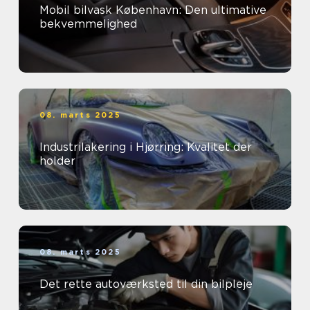
Mobil bilvask København: Den ultimative
bekvemmelighed
08. marts 2025
Industrilakering i Hjørring: Kvalitet der
holder
08. marts 2025
Det rette autoværksted til din bilpleje