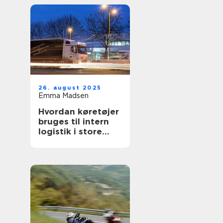
26. august 2025
Emma Madsen
Hvordan køretøjer
bruges til intern
logistik i store
virksomheder