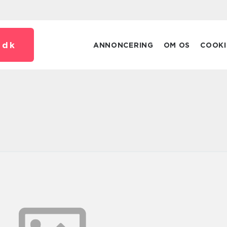
.
dk
ANNONCERING
OM OS
COOKI