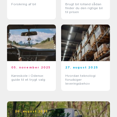
Forsikring af bil
Brugt bil lolland sådan
finder du den rigtige bil
til prisen
05. november 2025
27. august 2025
Køreskole i Odense:
Hvordan teknologi
guide til et trygt valg
forudsiger
leveringsbehov
26. august 2025