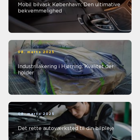
Mobil bilvask København: Den ultimative
bekvemmelighed
08. marts 2025
Industrilakering i Hjørring: Kvalitet der
holder
08. marts 2025
Det rette autoværksted til din bilpleje