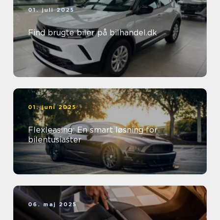
01. juli 2025
Find brugte biler på bilhandel.dk
01. juni 2025
Flexleasing: En smart løsning for
bilentusiaster
06. maj 2025