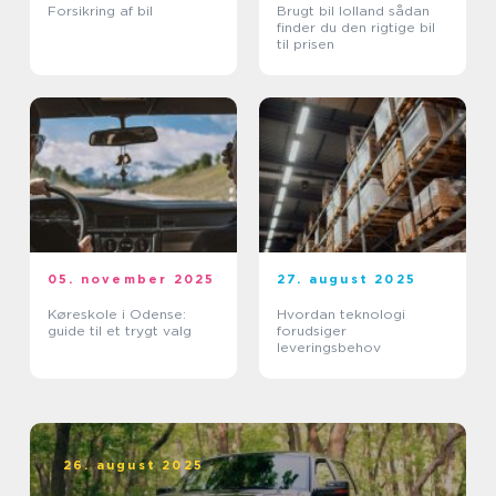
Forsikring af bil
Brugt bil lolland sådan
finder du den rigtige bil
til prisen
05. november 2025
27. august 2025
Køreskole i Odense:
Hvordan teknologi
guide til et trygt valg
forudsiger
leveringsbehov
26. august 2025