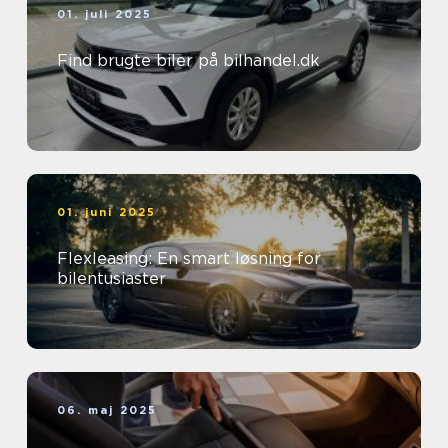
01. juli 2025
Find brugte biler på bilhandel.dk
01. juni 2025
Flexleasing: En smart løsning for
bilentusiaster
06. maj 2025