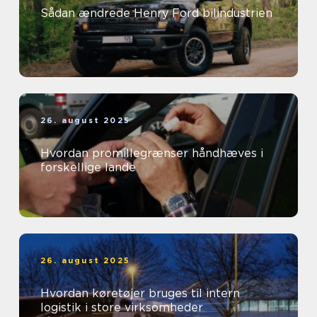
Sådan ændrede Henry Ford bilindustrien
26. august 2025
Hvordan promillegrænser håndhæves i
forskellige lande
26. august 2025
Hvordan køretøjer bruges til intern
logistik i store virksomheder