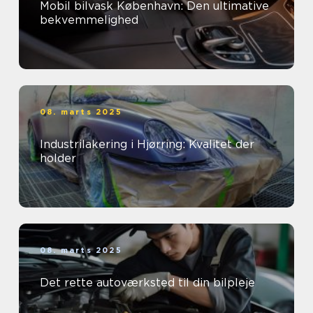
Mobil bilvask København: Den ultimative
bekvemmelighed
08. marts 2025
Industrilakering i Hjørring: Kvalitet der
holder
08. marts 2025
Det rette autoværksted til din bilpleje