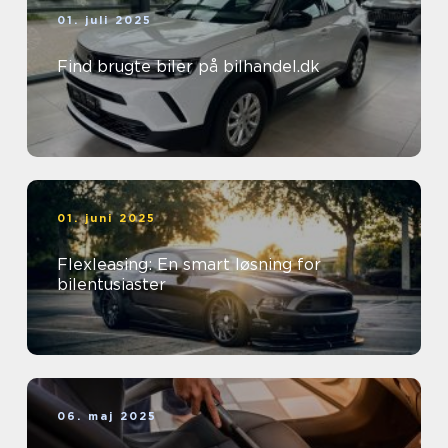
01. juli 2025
Find brugte biler på bilhandel.dk
01. juni 2025
Flexleasing: En smart løsning for
bilentusiaster
06. maj 2025