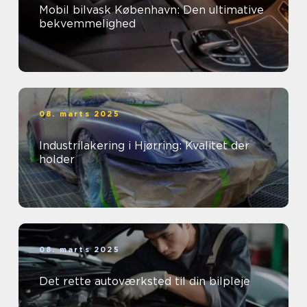
Mobil bilvask København: Den ultimative
bekvemmelighed
08. marts 2025
Industrilakering i Hjørring: Kvalitet der
holder
08. marts 2025
Det rette autoværksted til din bilpleje