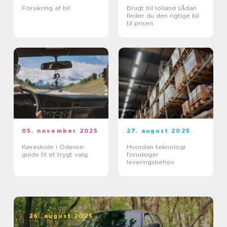
Forsikring af bil
Brugt bil lolland sådan
finder du den rigtige bil
til prisen
05. november 2025
27. august 2025
Køreskole i Odense:
Hvordan teknologi
guide til et trygt valg
forudsiger
leveringsbehov
26. august 2025