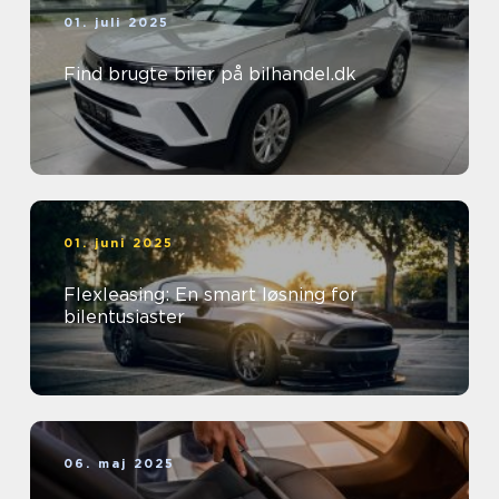
01. juli 2025
Find brugte biler på bilhandel.dk
01. juni 2025
Flexleasing: En smart løsning for
bilentusiaster
06. maj 2025