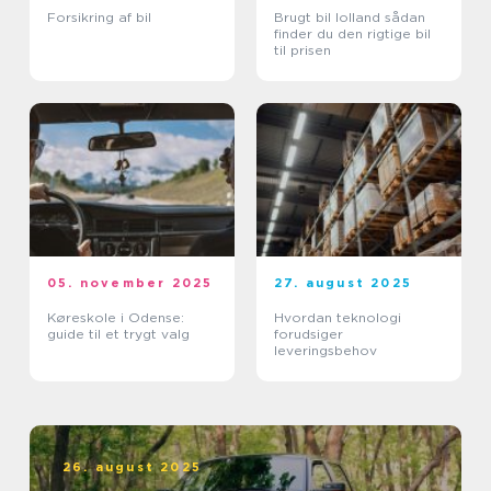
Forsikring af bil
Brugt bil lolland sådan
finder du den rigtige bil
til prisen
05. november 2025
27. august 2025
Køreskole i Odense:
Hvordan teknologi
guide til et trygt valg
forudsiger
leveringsbehov
26. august 2025