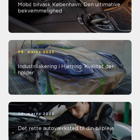
Mobil bilvask København: Den ultimative
bekvemmelighed
08. marts 2025
Industrilakering i Hjørring: Kvalitet der
holder
08. marts 2025
Det rette autoværksted til din bilpleje