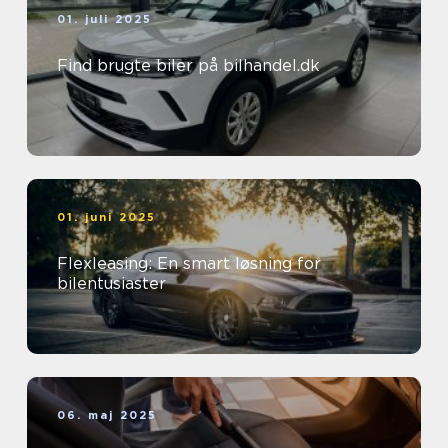
01. juli 2025
Find brugte biler på bilhandel.dk
01. juni 2025
Flexleasing: En smart løsning for
bilentusiaster
06. maj 2025