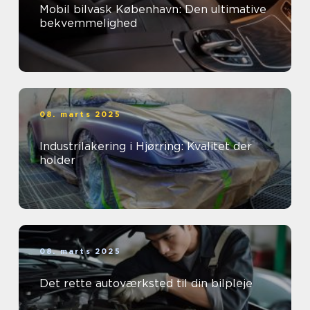
Mobil bilvask København: Den ultimative
bekvemmelighed
08. marts 2025
Industrilakering i Hjørring: Kvalitet der
holder
08. marts 2025
Det rette autoværksted til din bilpleje