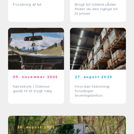
Forsikring af bil
Brugt bil lolland sådan
finder du den rigtige bil
til prisen
05. november 2025
27. august 2025
Køreskole i Odense:
Hvordan teknologi
guide til et trygt valg
forudsiger
leveringsbehov
26. august 2025