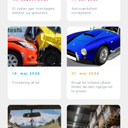
El cykler gør hverdagen
Autoværksted
lettere og grønnere
nordjylland
19. maj 2026
01. maj 2026
Forsikring af bil
Brugt bil lolland sådan
finder du den rigtige bil
til prisen