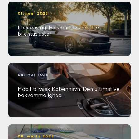
01. juni 2025
Flexleasing: En smart løsning for
bilentusiaster
06. maj 2025
Mobil bilvask København: Den ultimative
bekvemmelighed
08. marts 2025