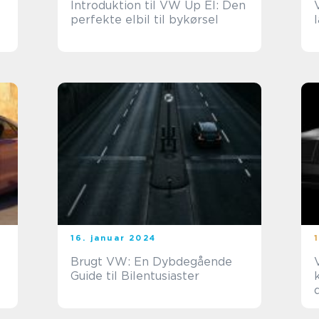
Introduktion til VW Up El: Den
perfekte elbil til bykørsel
16. januar 2024
Brugt VW: En Dybdegående
Guide til Bilentusiaster