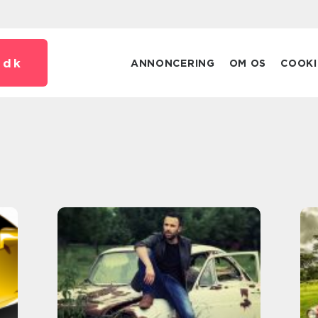
.
dk
ANNONCERING
OM OS
COOKI