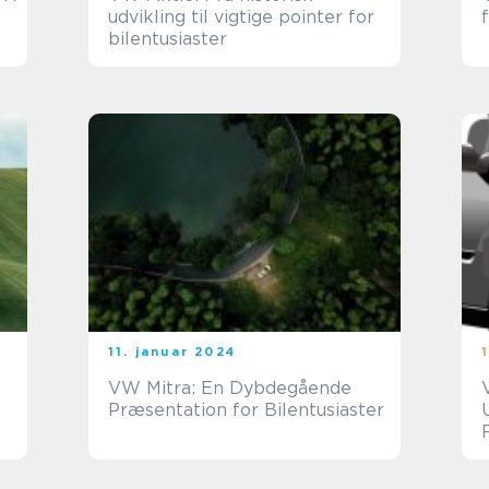
udvikling til vigtige pointer for
bilentusiaster
11. januar 2024
VW Mitra: En Dybdegående
Præsentation for Bilentusiaster