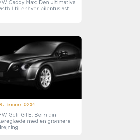
VW Caddy Max: Den ultimative
lastbil til enhver bilentusiast
16. januar 2024
VW Golf GTE: Befri din
køreglæde med en grønnere
drejning