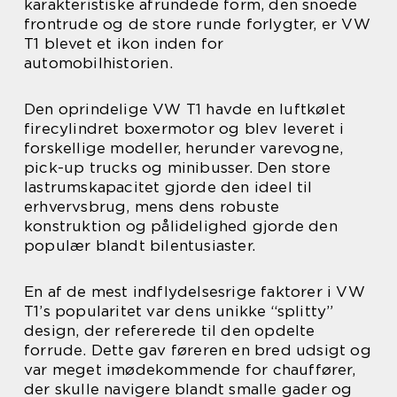
karakteristiske afrundede form, den snoede
frontrude og de store runde forlygter, er VW
T1 blevet et ikon inden for
automobilhistorien.
Den oprindelige VW T1 havde en luftkølet
firecylindret boxermotor og blev leveret i
forskellige modeller, herunder varevogne,
pick-up trucks og minibusser. Den store
lastrumskapacitet gjorde den ideel til
erhvervsbrug, mens dens robuste
konstruktion og pålidelighed gjorde den
populær blandt bilentusiaster.
En af de mest indflydelsesrige faktorer i VW
T1’s popularitet var dens unikke “splitty”
design, der refererede til den opdelte
forrude. Dette gav føreren en bred udsigt og
var meget imødekommende for chauffører,
der skulle navigere blandt smalle gader og