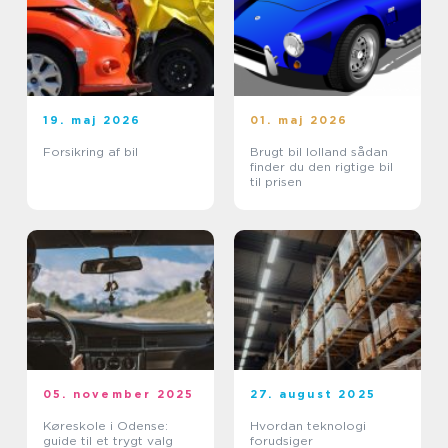
19. maj 2026
01. maj 2026
Forsikring af bil
Brugt bil lolland sådan
finder du den rigtige bil
til prisen
05. november 2025
27. august 2025
Køreskole i Odense:
Hvordan teknologi
guide til et trygt valg
forudsiger