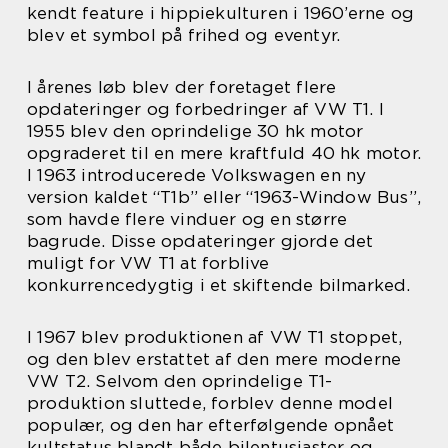
kendt feature i hippiekulturen i 1960’erne og
blev et symbol på frihed og eventyr.
I årenes løb blev der foretaget flere
opdateringer og forbedringer af VW T1. I
1955 blev den oprindelige 30 hk motor
opgraderet til en mere kraftfuld 40 hk motor.
I 1963 introducerede Volkswagen en ny
version kaldet “T1b” eller “1963-Window Bus”,
som havde flere vinduer og en større
bagrude. Disse opdateringer gjorde det
muligt for VW T1 at forblive
konkurrencedygtig i et skiftende bilmarked.
I 1967 blev produktionen af VW T1 stoppet,
og den blev erstattet af den mere moderne
VW T2. Selvom den oprindelige T1-
produktion sluttede, forblev denne model
populær, og den har efterfølgende opnået
kultstatus blandt både bilentusiaster og