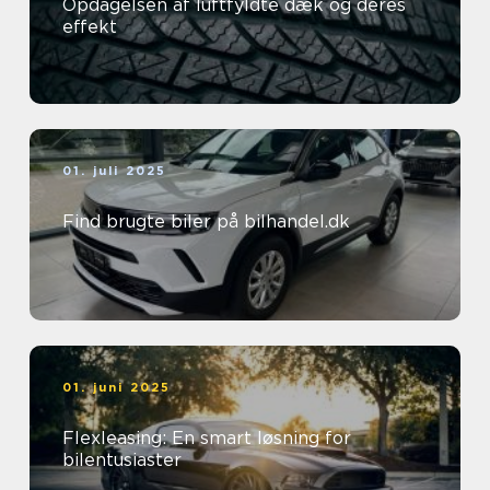
Opdagelsen af luftfyldte dæk og deres
effekt
01. juli 2025
Find brugte biler på bilhandel.dk
01. juni 2025
Flexleasing: En smart løsning for
bilentusiaster