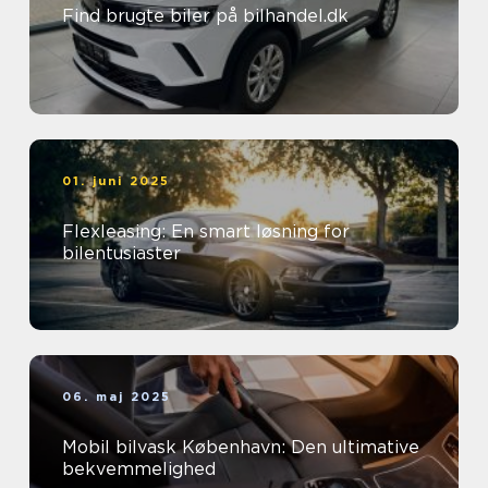
Find brugte biler på bilhandel.dk
01. juni 2025
Flexleasing: En smart løsning for
bilentusiaster
06. maj 2025
Mobil bilvask København: Den ultimative
bekvemmelighed