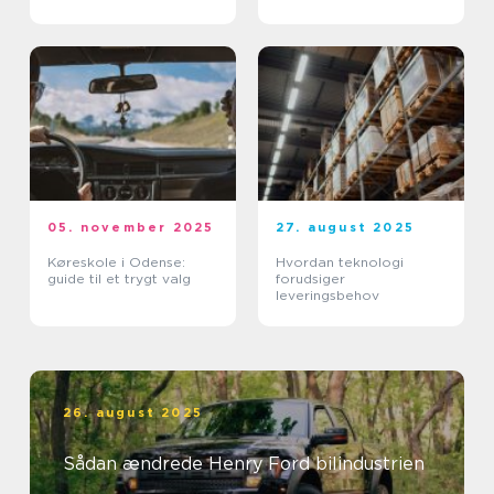
05. november 2025
27. august 2025
Køreskole i Odense:
Hvordan teknologi
guide til et trygt valg
forudsiger
leveringsbehov
26. august 2025
Sådan ændrede Henry Ford bilindustrien