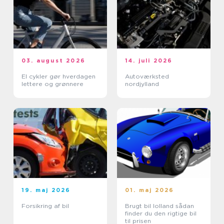
03. august 2026
14. juli 2026
El cykler gør hverdagen
Autoværksted
lettere og grønnere
nordjylland
19. maj 2026
01. maj 2026
Forsikring af bil
Brugt bil lolland sådan
finder du den rigtige bil
til prisen