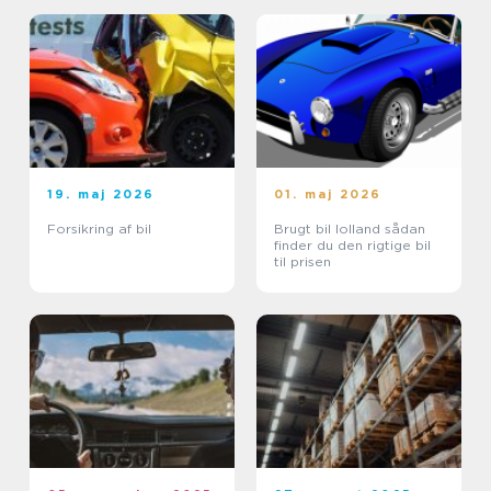
19. maj 2026
01. maj 2026
Forsikring af bil
Brugt bil lolland sådan
finder du den rigtige bil
til prisen