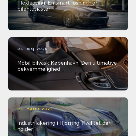
Flexleasing: En smart løsning for
bilentusiaster
06. maj 2025
Mobil bilvask København: Den ultimative
bekvemmelighed
08. marts 2025
Industrilakering i Hjørring: Kvalitet der
holder