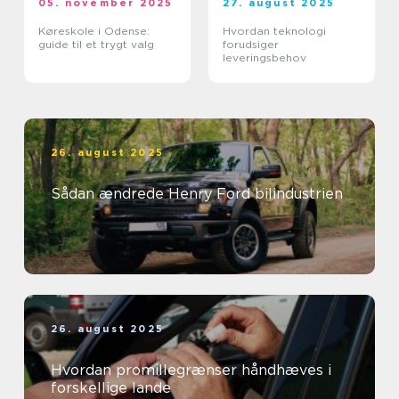
05. november 2025
27. august 2025
Køreskole i Odense:
Hvordan teknologi
guide til et trygt valg
forudsiger
leveringsbehov
26. august 2025
Sådan ændrede Henry Ford bilindustrien
26. august 2025
Hvordan promillegrænser håndhæves i
forskellige lande