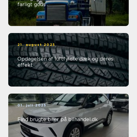
farligt gods
21. august 2025
Opdagelsen af luftfyldte dæk og deres
effekt
01. juli 2025
Find brugte biler på bilhandel.dk