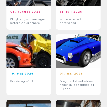
03. august 2026
14. juli 2026
El cykler gør hverdagen
Autoværksted
lettere og grønnere
nordjylland
19. maj 2026
01. maj 2026
Forsikring af bil
Brugt bil lolland sådan
finder du den rigtige bil
til prisen