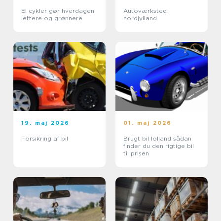
El cykler gør hverdagen
Autoværksted
lettere og grønnere
nordjylland
19. maj 2026
01. maj 2026
Forsikring af bil
Brugt bil lolland sådan
finder du den rigtige bil
til prisen