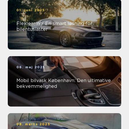
01. juni 2025
Flexleasing: En smart løsning for
bilentusiaster
06. maj 2025
Mobil bilvask København: Den ultimative
bekvemmelighed
08. marts 2025