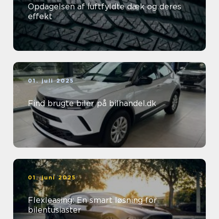
Opdagelsen af luftfyldte dæk og deres
effekt
01. juli 2025
Find brugte biler på bilhandel.dk
01. juni 2025
Flexleasing: En smart løsning for
bilentusiaster