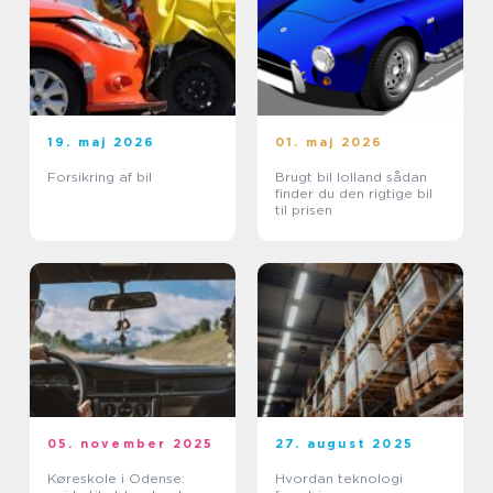
19. maj 2026
01. maj 2026
Forsikring af bil
Brugt bil lolland sådan
finder du den rigtige bil
til prisen
05. november 2025
27. august 2025
Køreskole i Odense:
Hvordan teknologi