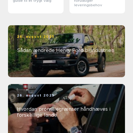
guide til et trygt valg
forudsiger
leveringsbehov
26. august 2025
Sådan ændrede Henry Ford bilindustrien
26. august 2025
Hvordan promillegrænser håndhæves i
forskellige lande