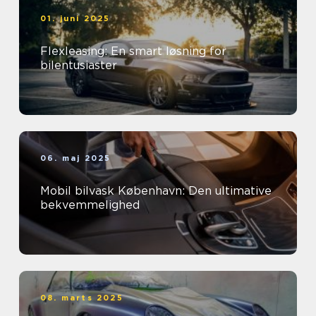
01. juni 2025
Flexleasing: En smart løsning for
bilentusiaster
06. maj 2025
Mobil bilvask København: Den ultimative
bekvemmelighed
08. marts 2025