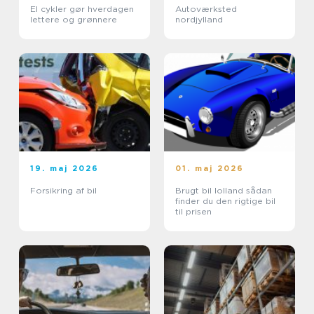
El cykler gør hverdagen
Autoværksted
lettere og grønnere
nordjylland
19. maj 2026
01. maj 2026
Forsikring af bil
Brugt bil lolland sådan
finder du den rigtige bil
til prisen