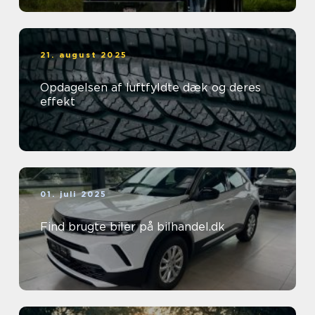
21. august 2025
Opdagelsen af luftfyldte dæk og deres
effekt
01. juli 2025
Find brugte biler på bilhandel.dk